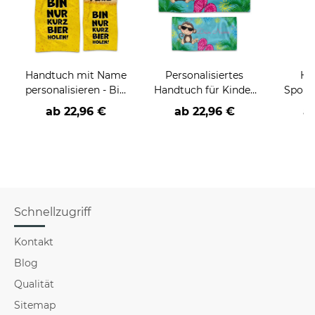
Handtuch mit Name
Personalisiertes
Ha
personalisieren - Bin
Handtuch für Kinder
Sportl
nur kurz Bier holen -
- mit Name - Affe
zw
ab
22,96 €
ab
22,96 €
a
in zwei Größen
Schnellzugriff
Kontakt
Blog
Qualität
Sitemap