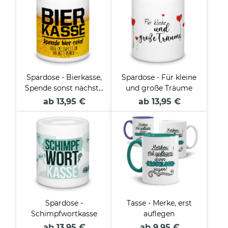
Spardose - Bierkasse,
Spardose - Für kleine
Spende sonst nächste
und große Träume
Runde
ab 13,95 €
ab 13,95 €
Spardose -
Tasse - Merke, erst
Schimpfwortkasse
auflegen
ab 13,95 €
ab 9,95 €