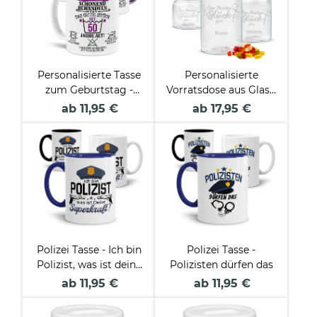
Personalisierte Tasse
Personalisierte
zum Geburtstag -
Vorratsdose aus Glas -
Schonend behandeln
Eine Portion Glück -
ab 11,95 €
ab 17,95 €
- Das gute Stück -
mit Name gravieren -
Weiblich - mit Name
Verschiedene Größen
& Zahl
Polizei Tasse - Ich bin
Polizei Tasse -
Polizist, was ist deine
Polizisten dürfen das
Superkraft?
ab 11,95 €
ab 11,95 €