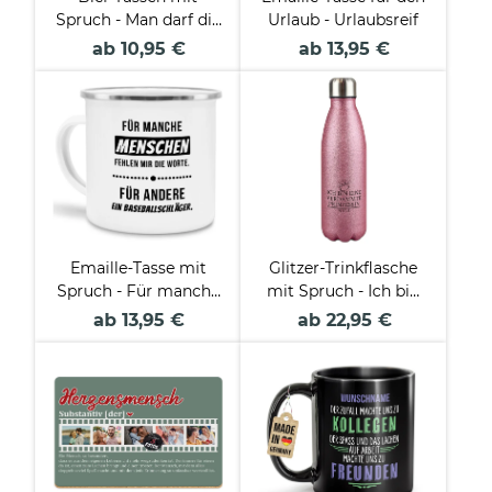
Spruch - Man darf die
Urlaub - Urlaubsreif
Hopfnung nicht
ab 10,95 €
ab 13,95 €
aufgeben
Emaille-Tasse mit
Glitzer-Trinkflasche
Spruch - Für manche
mit Spruch - Ich bin
Menschen
eine verdammte
ab 13,95 €
ab 22,95 €
Baseballschläger
Prinzessin du Pisser