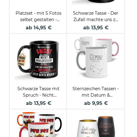
Platzset - mit 5 Fotos
Schwarze Tasse - Der
selbst gestalten -
Zufall machte uns zu
Herzensmensch
Kollegen - mit Name
ab 14,95 €
ab 13,95 €
Schwarze Tasse mit
Sternzeichen Tassen -
Spruch - Nicht
mit Datum &
qualifiziert genug -
Symbolen
ab 13,95 €
ab 9,95 €
Kollegen angesehen -
geht wieder