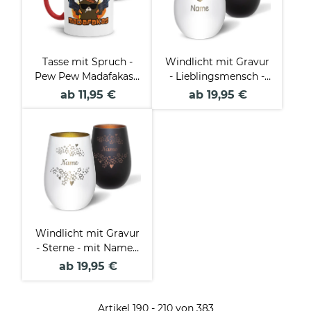
Tasse mit Spruch -
Windlicht mit Gravur
Pew Pew Madafakas -
- Lieblingsmensch -
Katze
mit Name - inkl.
ab 11,95 €
ab 19,95 €
Teelicht
Windlicht mit Gravur
- Sterne - mit Name -
inkl. Teelicht
ab 19,95 €
Artikel 190 - 210 von 383