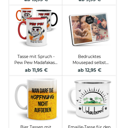
Tasse mit Spruch -
Bedrucktes
Pew Pew Madafakas -
Mousepad selbst
Hase
gestalten mit
ab 11,95 €
ab 12,95 €
Fotocollage
Bier Tassen mit
Emaille-Tasse für den