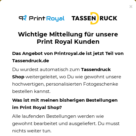
Ab 50€ versandkostenfreie Lieferung mit DHL-
×
Standardversand nach Deutschland.
Wichtige Mitteilung für unsere
Print Royal Kunden
Das Angebot von Printroyal.de ist jetzt Teil von
Kinder
Tassendruck.de
Du wurdest automatisch zum
Tassendruck
Shop
weitergeleitet, wo Du wie gewohnt unsere
Kategorien
hochwertigen, personalisierten Fotogeschenke
bestellen kannst.
Geschenke für 10-Jährige
Was ist mit meinen bisherigen Bestellungen
im Print Royal Shop?
Alle laufenden Bestellungen werden wie
gewohnt bearbeitet und ausgeliefert. Du musst
nichts weiter tun.