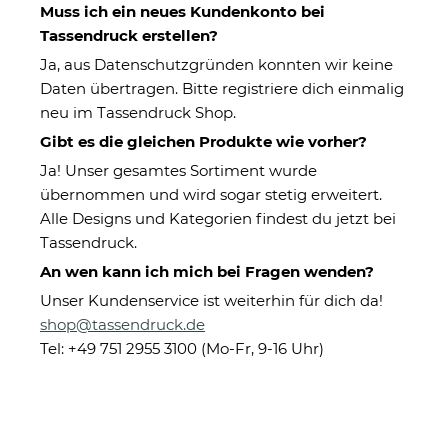
Muss ich ein neues Kundenkonto bei
Tassendruck erstellen?
Ja, aus Datenschutzgründen konnten wir keine
Daten übertragen. Bitte registriere dich einmalig
neu im Tassendruck Shop.
Schwarze Emaille-
Edelstahl-Trinkflasche
Gibt es die gleichen Produkte wie vorher?
Tasse selbst gestalten
selbst gestalten -
- verschiedene
weiß - in 500 ml und
ab 14,95 €
ab 23,95 €
Ja! Unser gesamtes Sortiment wurde
Größen
750 ml
übernommen und wird sogar stetig erweitert.
Alle Designs und Kategorien findest du jetzt bei
Tassendruck.
An wen kann ich mich bei Fragen wenden?
Unser Kundenservice ist weiterhin für dich da!
shop@tassendruck.de
Tel: +49 751 2955 3100 (Mo-Fr, 9-16 Uhr)
Müslischüssel - Eine
Handtuch für Jungen
Portion Glück - mit
- Seepferdchen
Name - 500 ml
bestanden - mit
ab 18,94 €
ab 22,95 €
Name