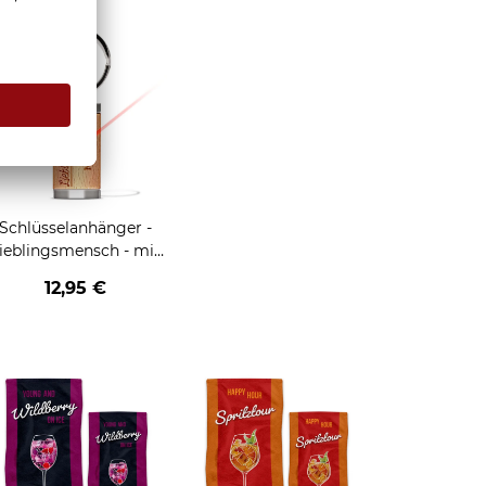
Schlüsselanhänger -
ieblingsmensch - mit
ame - rechteckig aus
12,95 €
chtholz - 24 x 48 mm