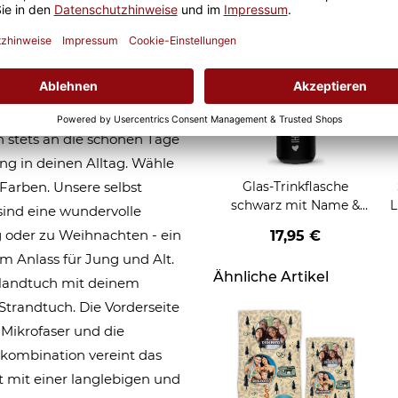
d
ngsfotos und dem Wunschtext
k deines letzten Urlaubs
h stets an die schönen Tage
ng in deinen Alltag. Wähle
Farben. Unsere selbst
Glas-Trinkflasche
schwarz mit Name &
L
sind eine wundervolle
Symbol gravieren - 650
N
 oder zu Weihnachten - ein
17,95 €
ml
E
m Anlass für Jung und Alt.
Ähnliche Artikel
s Handtuch mit deinem
 Strandtuch. Die Vorderseite
Mikrofaser und die
lkombination vereint das
 mit einer langlebigen und