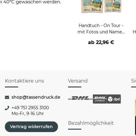
bei 40°C gewaschen werden.
Handtuch - On Tour -
mit Fotos und Namen
H
personalisieren - 2
ab
22,96 €
Größen
b
Kontaktiere uns
Versand
S
shop@tassendruck.de
+49 751 2955 3100
Mo-Fr, 9-16 Uhr
Bezahlmöglichkeit
Vertrag widerrufen