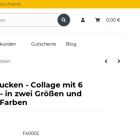
tschland.
0,00 €
skunden
Gutscheine
Blog
arben
cken - Collage mit 6
 - in zwei Größen und
 Farben
F40002