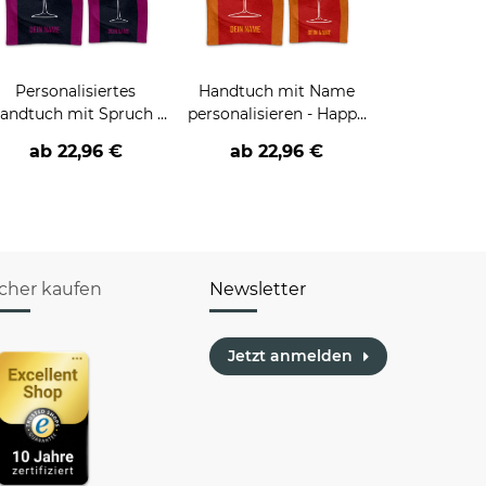
Personalisiertes
Handtuch mit Name
andtuch mit Spruch -
personalisieren - Happy
Wildberry - mit Name
Hour Spritztour - in 2
ab
22,96 €
ab
22,96 €
edrucken - in 2 Größen
Größen
icher kaufen
Newsletter
Jetzt anmelden