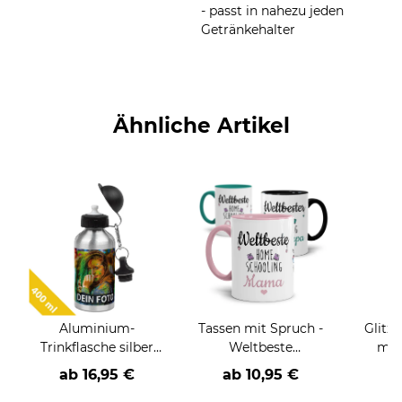
- passt in nahezu jeden
Getränkehalter
Ähnliche Artikel
Aluminium-
Tassen mit Spruch -
Glitze
Trinkflasche silber
Weltbeste
mit
400 ml
Homeschooling
gli
ab
16,95 €
ab
10,95 €
Helfer in der Familie
Arg