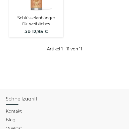
Schlüsselanhänger
für weibliches
Familienmitglied von
ab 12,95 €
- mit Name -
rechteckig aus
Echtholz - 24 x 48
Artikel 1 - 11 von 11
mm
Schnellzugriff
Kontakt
Blog
Qualität