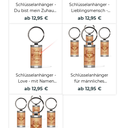
Schlüsselanhänger -
Schlüsselanhänger -
Du bist mein Zuhause
Lieblingsmensch -
- mit Name -
mit Name -
ab 12,95 €
ab 12,95 €
rechteckig aus
rechteckig aus
Echtholz - 24 x 48
Echtholz - 24 x 48
mm
mm
Schlüsselanhänger -
Schlüsselanhänger
Love - mit Namen
für männliches
und Datum
Familienmitglied von
ab 12,95 €
ab 12,95 €
personalisierbar -
- mit Namen -
rechteckig aus
rechteckig aus
Echtholz - 24 x 48
Echtholz - 24 x 48
mm
mm