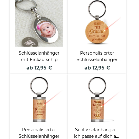
Schlüsselanhänger
Personalisierter
mit Einkaufschip
Schlüsselanhänger
mit Wunschtext -
ab 12,95 €
ab 12,95 €
rund aus Echtholz -
45 x 45 mm
Personalisierter
Schlüsselanhänger -
Schlüsselanhänger
Ich passe auf dich auf