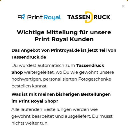
Ab 50€ versandkostenfreie Lieferung mit DHL-
×
Standardversand nach Deutschland.
Wichtige Mitteilung für unsere
Print Royal Kunden
Weihnachtsgeschenke für Männer
Das Angebot von Printroyal.de ist jetzt Teil von
Tassendruck.de
Du suchst ein originelles Geschenk für die liebsten
Du wurdest automatisch zum
Tassendruck
Männer in deiner Familie? Dann wirst du bei uns fündig.
Shop
weitergeleitet, wo Du wie gewohnt unsere
Wir bieten dir ein breites Spektrum an Produkten an,
hochwertigen, personalisierten Fotogeschenke
fertig designet oder zum personalisieren. Let's go!
bestellen kannst.
Was ist mit meinen bisherigen Bestellungen
im Print Royal Shop?
Alle laufenden Bestellungen werden wie
gewohnt bearbeitet und ausgeliefert. Du musst
nichts weiter tun.
Weihnachten