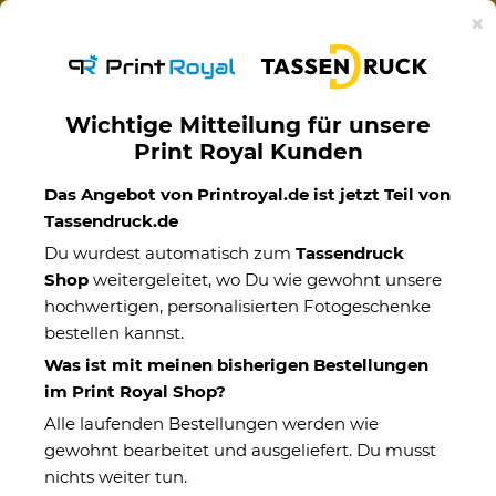
Ab 50€ versandkostenfreie Lieferung mit DHL-
×
Standardversand nach Deutschland.
Wichtige Mitteilung für unsere
Print Royal Kunden
Das Angebot von Printroyal.de ist jetzt Teil von
Männer
Tassendruck.de
Du wurdest automatisch zum
Tassendruck
Shop
weitergeleitet, wo Du wie gewohnt unsere
Kategorien
hochwertigen, personalisierten Fotogeschenke
bestellen kannst.
Weihnachtsgeschenke für
Was ist mit meinen bisherigen Bestellungen
Kollegen
im Print Royal Shop?
Alle laufenden Bestellungen werden wie
gewohnt bearbeitet und ausgeliefert. Du musst
nichts weiter tun.