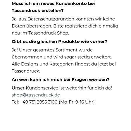
Muss ich ein neues Kundenkonto bei
Tassendruck erstellen?
Ja, aus Datenschutzgründen konnten wir keine
Daten übertragen. Bitte registriere dich einmalig
neu im Tassendruck Shop.
Gibt es die gleichen Produkte wie vorher?
Bierkrug mit Name
Weihnachtsplätzchen-
bedrucken - It is Beer
Dose - one Plätzchen
Ja! Unser gesamtes Sortiment wurde
o clock - Keramik
a day - in drei Größen
ab 19,95 €
übernommen und wird sogar stetig erweitert.
ab 16,95 €
Alle Designs und Kategorien findest du jetzt bei
Tassendruck.
An wen kann ich mich bei Fragen wenden?
Unser Kundenservice ist weiterhin für dich da!
shop@tassendruck.de
Tel: +49 751 2955 3100 (Mo-Fr, 9-16 Uhr)
Bierkrug mit Spruch -
Bierkrug selbst
Bier loading -
gestalten mit Name
Keramik
und Jahr - Bester
ab 19,95 €
ab 19,95 €