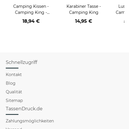
Camping Kissen -
Karabiner Tasse -
Lust
Camping King -
Camping King
Campi
Rückseite Schwarz
18,94 €
14,95 €
a
Schnellzugriff
Kontakt
Blog
Qualität
Sitemap
TassenDruck.de
Zahlungsmöglichkeiten