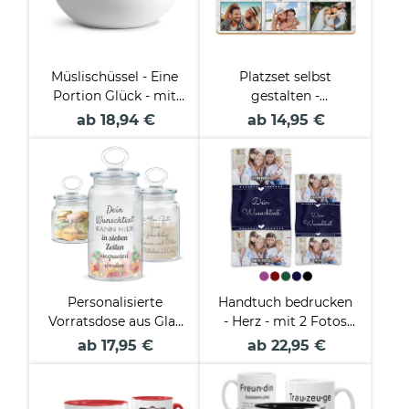
Müslischüssel - Eine
Platzset selbst
Portion Glück - mit
gestalten -
Name - 500 ml
Lieblingsmensch mit
ab 18,94 €
ab 14,95 €
6 Fotos
Personalisierte
Handtuch bedrucken
Vorratsdose aus Glas
- Herz - mit 2 Fotos
mit Gravur - mit Text
und Text - in zwei
ab 17,95 €
ab 22,95 €
selbst gestalten -
Größen und
Verschiedene Größen
verschiedenen Farben