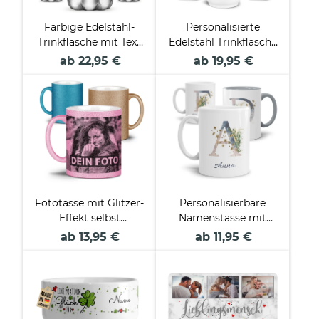
Farbige Edelstahl-
Personalisierte
Trinkflasche mit Text
Edelstahl Trinkflasche
selbst gestalten - 4
mit Name - Cola-
ab 22,95 €
ab 19,95 €
Farben - 500 ml
Dose Weiß, 420 ml
Fototasse mit Glitzer-
Personalisierbare
Effekt selbst
Namenstasse mit
gestalten -
Blumenbuchstabe
ab 13,95 €
ab 11,95 €
Verschiedene Farben