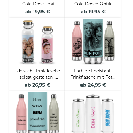
- Cola-Dose - mit
- Cola-Dosen-Optik -
Name gestalten -
mit Wunschtext
ab 19,95 €
ab 19,95 €
verschiedene Farben,
gestalten - Weiß - 420
420 ml
ml
Edelstahl-Trinkflasche
Farbige Edelstahl-
selbst gestalten -
Trinkflasche mit Foto
Weiß mit
und Text
ab 26,95 €
ab 24,95 €
Bambusdeckel - 500
personalisieren - 4
ml und 750 ml
Farben - 500 ml