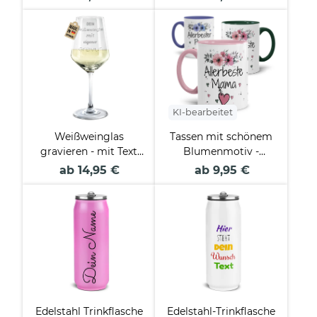
Collagen
KI-bearbeitet
Weißweinglas
Tassen mit schönem
gravieren - mit Text
Blumenmotiv -
selbst gestalten
Allerbeste
ab 14,95 €
ab 9,95 €
Familienmitglieder
Edelstahl Trinkflasche
Edelstahl-Trinkflasche