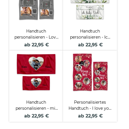
Handtuch
Handtuch
personalisieren - Love
personalisieren - Ich
you - mit Foto,
liebe dich - mit Name
ab 22,95 €
ab 22,95 €
Namen und Datum -
- in zwei Größen
in zwei Größen
Handtuch
Personalisiertes
personalisieren - mit
Handtuch - I love you
Foto, Namen und
- mit 6 Fotos - in zwei
ab 22,95 €
ab 22,95 €
Datum - in zwei
Größen
Größen