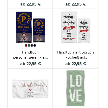
und Text - in zwei
Lieblingsmensch -
ab 22,95 €
ab 22,95 €
Größen und
mit Name - in zwei
verschiedenen Farben
Größen und
verschiedenen Farben
Handtuch
Handtuch mit Spruch
personalisieren - mit
- Scheiß auf
Foto, Name, Datum
Valentinstag - mit
ab 22,95 €
ab 22,95 €
und Initiale - in zwei
Name bedruckt - in
Größen und
zwei Größen
verschiedenen Farben