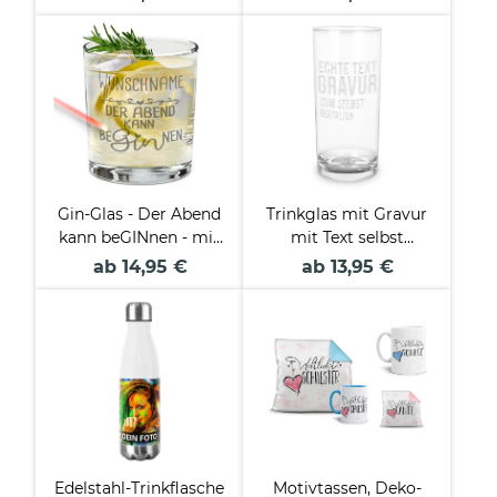
Wonderful mit Kranz
gehört Dir
Gin-Glas - Der Abend
Trinkglas mit Gravur
kann beGINnen - mit
mit Text selbst
Name
gestalten
ab 14,95 €
ab 13,95 €
personalisierbar
Edelstahl-Trinkflasche
Motivtassen, Deko-