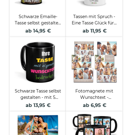
Schwarze Emaille-
Tassen mit Spruch -
Tasse selbst gestalten
Eine Tasse Glück für -
- verschiedene
mit Name beschriften
ab 14,95 €
ab 11,95 €
Größen
Schwarze Tasse selbst
Fotomagnete mit
gestalten - mit 5
Wunschtext -
Zeilen Wunschtext
verschiedene
ab 13,95 €
ab 6,95 €
Collagen