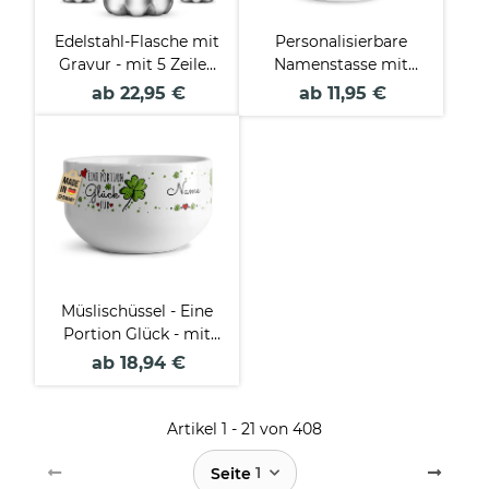
Edelstahl-Flasche mit
Personalisierbare
Gravur - mit 5 Zeilen
Namenstasse mit
Wunschtext - 5
Blumenbuchstabe
ab 22,95 €
ab 11,95 €
Farben - 500 ml
Müslischüssel - Eine
Portion Glück - mit
Name - 500 ml
ab 18,94 €
Artikel 1 - 21 von 408
1
Seite