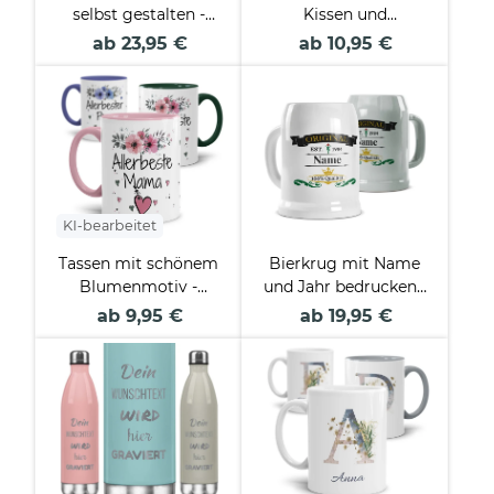
selbst gestalten -
Kissen und
weiß - in 500 ml und
Geschenke-Sets für
ab 23,95 €
ab 10,95 €
750 ml
die Familie
KI-bearbeitet
Tassen mit schönem
Bierkrug mit Name
Blumenmotiv -
und Jahr bedrucken -
Allerbeste
Original - Keramik
ab 9,95 €
ab 19,95 €
Familienmitglieder