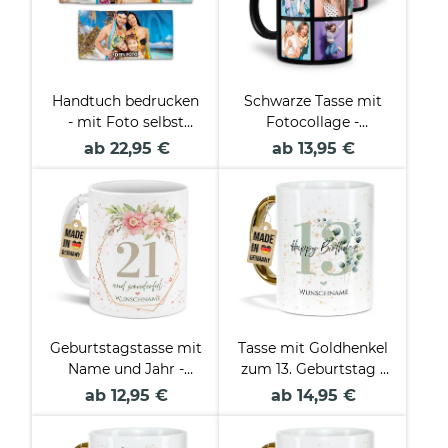
Handtuch bedrucken
Schwarze Tasse mit
- mit Foto selbst
Fotocollage -
gestalten - in zwei
verschiedene Designs
ab 22,95 €
ab 13,95 €
Größen und zwei
Formaten
Geburtstagstasse mit
Tasse mit Goldhenkel
Name und Jahr -
zum 13. Geburtstag -
Wonderful mit Kranz
Mit Name - Happy
ab 12,95 €
ab 14,95 €
- Matt weiß
Birthday