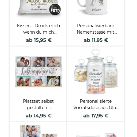
Kissen - Drück mich
Personalisierbare
wenn du mich
Namenstasse mit
vermisst - mit Name
Blumenbuchstabe
ab 15,95 €
ab 11,95 €
& Foto
Platzset selbst
Personalisierte
gestalten -
Vorratsdose aus Glas
Lieblingsmensch mit
mit Gravur - mit Text
ab 14,95 €
ab 17,95 €
6 Fotos
selbst gestalten -
Verschiedene Größen