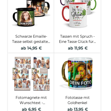
Schwarze Emaille-
Tassen mit Spruch -
Tasse selbst gestalten
Eine Tasse Glück für -
- verschiedene
mit Name beschriften
ab 14,95 €
ab 11,95 €
Größen
Fotomagnete mit
Fototasse mit
Wunschtext -
Goldhenkel
verschiedene
ab 6,95 €
ab 13,95 €