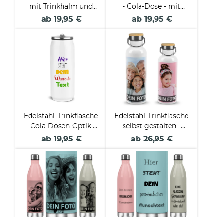
mit Trinkhalm und
- Cola-Dose - mit
Wunschtext - 4
Name gestalten -
ab 19,95 €
ab 19,95 €
Farben - 420 ml
verschiedene Farben,
420 ml
Edelstahl-Trinkflasche
Edelstahl-Trinkflasche
- Cola-Dosen-Optik -
selbst gestalten -
mit Wunschtext
Weiß mit
ab 19,95 €
ab 26,95 €
gestalten - Weiß - 420
Bambusdeckel - 500
ml
ml und 750 ml