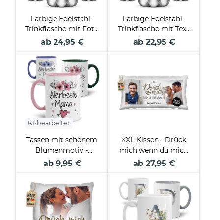
Farbige Edelstahl-
Farbige Edelstahl-
Trinkflasche mit Foto
Trinkflasche mit Text
und Text
selbst gestalten - 4
ab 24,95 €
ab 22,95 €
personalisieren - 4
Farben - 500 ml
Farben - 500 ml
KI-bearbeitet
Tassen mit schönem
XXL-Kissen - Drück
Blumenmotiv -
mich wenn du mich
Allerbeste
vermisst - mit Name
ab 9,95 €
ab 27,95 €
Familienmitglieder
und 2 Fotos