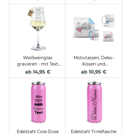
Collagen
Weißweinglas
Motivtassen, Deko-
gravieren - mit Text
Kissen und
selbst gestalten
Geschenke-Sets für
ab 14,95 €
ab 10,95 €
die Familie
Edelstahl Cola-Dose
Edelstahl Trinkflasche