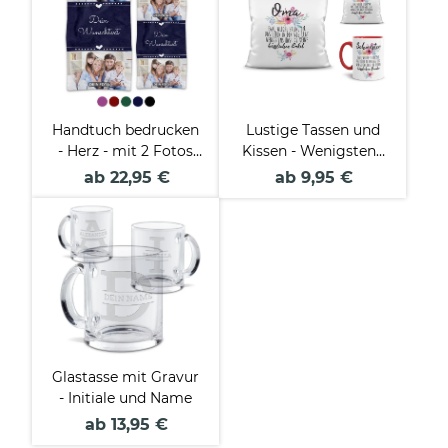
Handtuch bedrucken
Lustige Tassen und
- Herz - mit 2 Fotos
Kissen - Wenigstens
und Text - in zwei
hast du keine
ab 22,95 €
ab 9,95 €
Größen und
hässlichen
verschiedenen Farben
(Enkel)Kinder
Glastasse mit Gravur
- Initiale und Name
ab 13,95 €