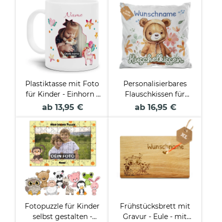
Plastiktasse mit Foto
Personalisierbares
für Kinder - Einhorn -
Flauschkissen für
mit Name
Kinder - mit Name -
ab 13,95 €
ab 16,95 €
personalisierbar - aus
Tiermotive -
robustem Kunststoff
Verschiedene Farben
Fotopuzzle für Kinder
Frühstücksbrett mit
selbst gestalten -
Gravur - Eule - mit