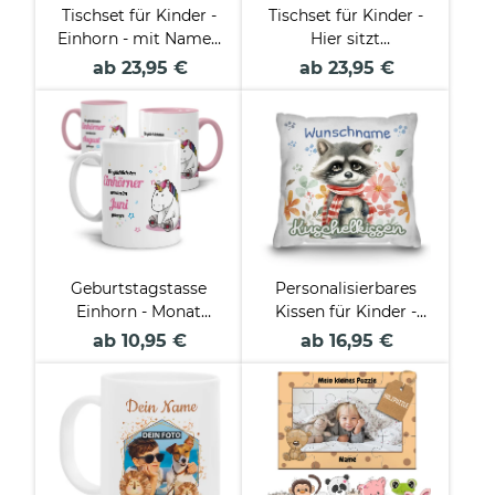
Tischset für Kinder -
Tischset für Kinder -
Einhorn - mit Name -
Hier sitzt
2 Größen
Krümelmonster - mit
ab 23,95 €
ab 23,95 €
Name - 2 Größen
Geburtstagstasse
Personalisierbares
Einhorn - Monat
Kissen für Kinder -
wählbar
mit Name -
ab 10,95 €
ab 16,95 €
Tiermotive -
Verschiedene Farben