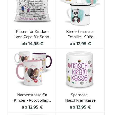
Kissen für Kinder -
Kindertasse aus
Von Papa für Sohn
Emaille - Süße
und Tochter
Tiermotive - mit
ab 14,95 €
ab 12,95 €
Wunschname
personalisierbar
Namenstasse für
Spardose -
Kinder - Fotocollage
Naschkramkasse
Einhorn
ab 12,95 €
ab 13,95 €