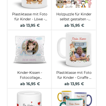
Plastiktasse mit Foto
Holzpuzzle für Kinder
für Kinder - Löwe -
selbst gestalten -
mit Name
Kleines Puzzle mit
ab 13,95 €
ab 15,95 €
personalisierbar - aus
Name - Tier -
robustem Kunststoff
Kinder-Kissen -
Plastiktasse mit Foto
Fotocollage
für Kinder - Giraffe -
Regenbogen
mit Name
ab 16,95 €
ab 13,95 €
personalisierbar - aus
robustem Kunststoff