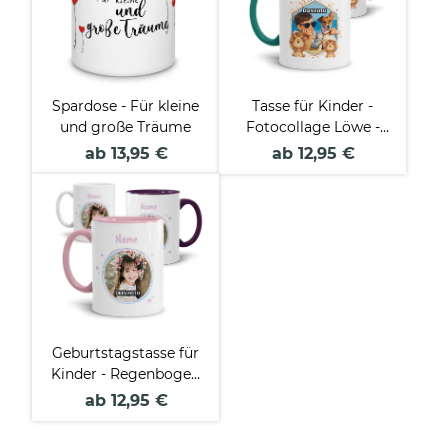
Spardose - Für kleine
Tasse für Kinder -
und große Träume
Fotocollage Löwe -
mit Name
ab 13,95 €
ab 12,95 €
Geburtstagstasse für
Kinder - Regenbogen
- mit Alter und Name
ab 12,95 €