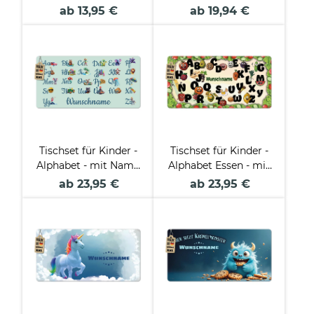
Mein kleines Puzzle
Name
ab 13,95 €
ab 19,94 €
mit Name - Tier - mit
personalisierbar
Name
Tischset für Kinder -
Tischset für Kinder -
Alphabet - mit Name
Alphabet Essen - mit
- 2 Größen
Name - 2 Größen
ab 23,95 €
ab 23,95 €