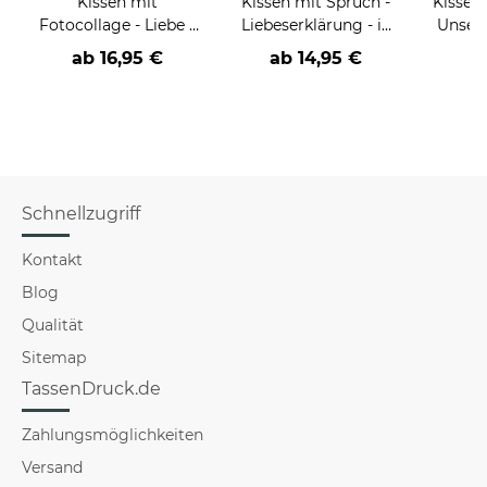
Kissen mit
Kissen mit Spruch -
Kissen 
Fotocollage - Liebe -
Liebeserklärung - in
Unsere
mit 4 Fotos selbst
Blau
fünf
ab
16,95 €
ab
14,95 €
a
gestalten
g
Schnellzugriff
Kontakt
Blog
Qualität
Sitemap
TassenDruck.de
Zahlungsmöglichkeiten
Versand