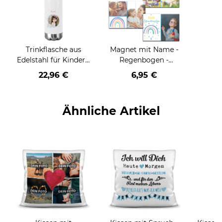
Trinkflasche aus
Magnet mit Name -
Edelstahl für Kinder -
Regenbogen -
mit Bild und Name -
verschiedene Motive
22,96 €
6,95 €
Regenbogen - 500
ml
Ähnliche Artikel