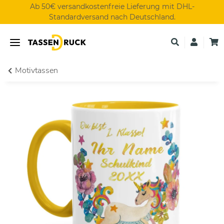
Ab 50€ versandkostenfreie Lieferung mit DHL-
Standardversand nach Deutschland.
Motivtassen