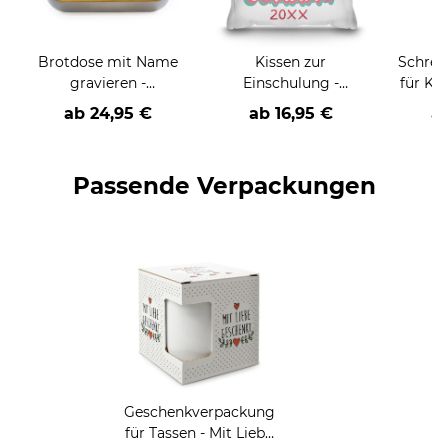
e
Brotdose mit Name
Kissen zur
Schrei
gravieren -
Einschulung -
für Kin
Schulkind-Einhorn
Schulkind Einhorn -
Donut
ab
24,95 €
ab
16,95 €
a
mit Name und Jahr
u
personalisierbar
person
zw
Passende Verpackungen
Geschenkverpackung
für Tassen - Mit Liebe