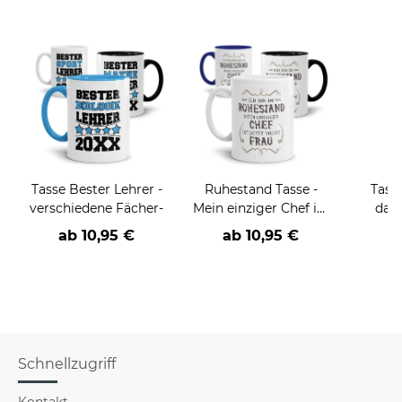
Tasse Bester Lehrer -
Ruhestand Tasse -
Tass
verschiedene Fächer-
Mein einziger Chef ist
dan
jetzt meine Frau
ab
10,95 €
ab
10,95 €
Schnellzugriff
Kontakt