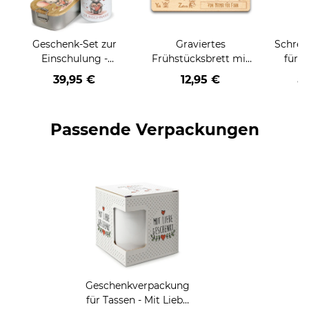
e
Geschenk-Set zur
Graviertes
Schrei
Einschulung -
Frühstücksbrett mit
für K
Trinkflasche &
ABC und Name
Lernen
39,95 €
12,95 €
a
Brotdose - mit 5
m
süßen Tiermotiven
perso
zur Auswahl - mit
zwei 
Passende Verpackungen
Name und Jahreszahl
Hi
personalisierbar
Geschenkverpackung
für Tassen - Mit Liebe