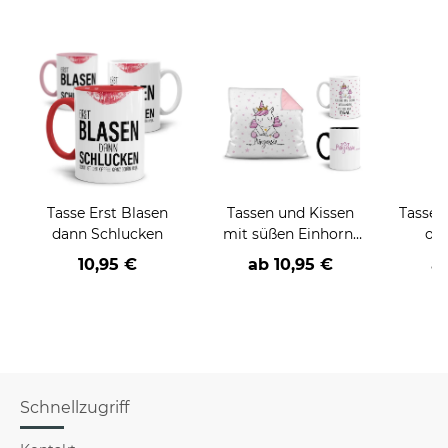
Tasse Erst Blasen
Tassen und Kissen
Tasse 
dann Schlucken
mit süßen Einhorn-
ode
Motiven
10,95 €
ab
10,95 €
a
Schnellzugriff