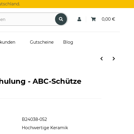
tschland.
0,00 €
skunden
Gutscheine
Blog
chulung - ABC-Schütze
B24038-052
Hochwertige Keramik