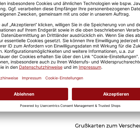
Einschulung -
Trinkflasche & Brotdose
39,95 €
- mit 5 süßen
Tiermotiven zur
Passende Verpackungen
Auswahl - mit Name
und Jahreszahl
personalisierbar
Grußkarten zum Versch