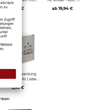
Frühstücksbrett mit
für Kinder - ABC -
ABC und Name
Lernen macht Spaß -
12,95 €
ab
19,94 €
mit Fotos
personalisierbar - zwei
Größen und 5
Hintergründe
Geschenkverpackung
für Tassen - Mit Liebe
geschenkt
2,95 €
enken