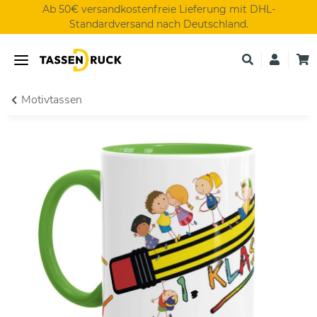
Ab 50€ versandkostenfreie Lieferung mit DHL-
Standardversand nach Deutschland.
Motivtassen