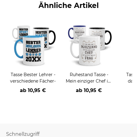
Ähnliche Artikel
Tasse Bester Lehrer -
Ruhestand Tasse -
Tass
verschiedene Fächer-
Mein einziger Chef ist
dan
jetzt meine Frau
ab
10,95 €
ab
10,95 €
Schnellzugriff