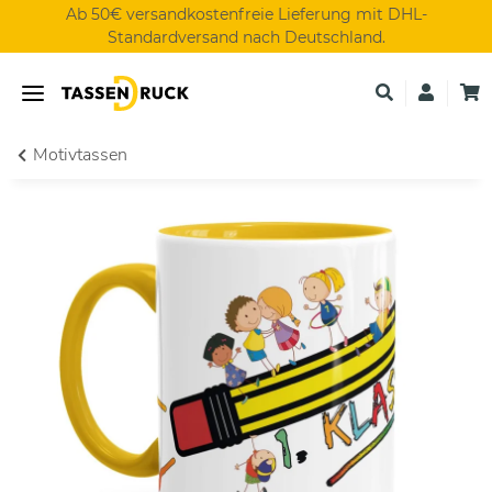
Ab 50€ versandkostenfreie Lieferung mit DHL-
Standardversand nach Deutschland.
Motivtassen