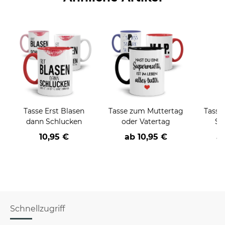
Tasse Erst Blasen
Tasse zum Muttertag
Tasse
dann Schlucken
oder Vatertag
Sü
ve
10,95 €
ab
10,95 €
a
S
Schnellzugriff