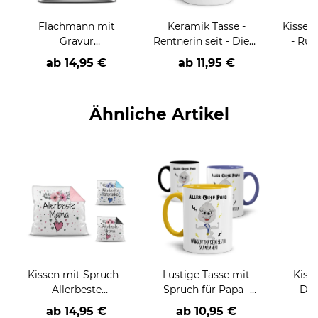
Flachmann mit
Keramik Tasse -
Kissen
Gravur
Rentnerin seit - Diese
- Ruh
personalisierbar Text
Tasse habe ich mir
Lege
ab
14,95 €
ab
11,95 €
a
in zwei Größen und
verdient
Farben
Ähnliche Artikel
Kissen mit Spruch -
Lustige Tasse mit
Kisse
Allerbeste
Spruch für Papa -
Des
Familienmitglieder
Bester Schwimmer
Freun
ab
14,95 €
ab
10,95 €
a