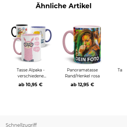
Ähnliche Artikel
Tasse Alpaka -
Panoramatasse
Tass
verschiedene
Rand/Henkel rosa
Sprüche, Motive und
ab
10,95 €
ab
12,95 €
a
Farben-
Schnellzugriff