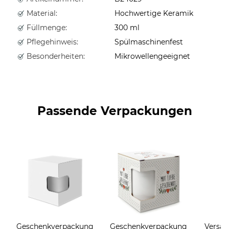
Material:
Hochwertige Keramik
Füllmenge:
300 ml
Pflegehinweis:
Spülmaschinenfest
Besonderheiten:
Mikrowellengeeignet
Passende Verpackungen
Geschenkverpackung
Geschenkverpackung
Versan