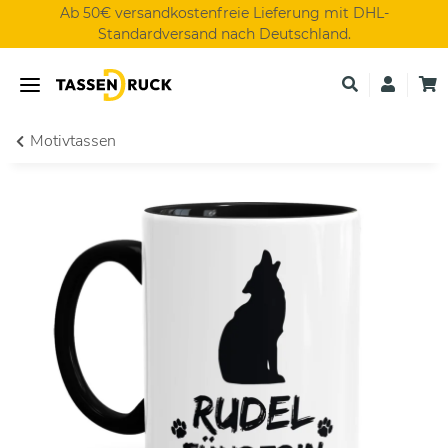
Ab 50€ versandkostenfreie Lieferung mit DHL-
Standardversand nach Deutschland.
Motivtassen