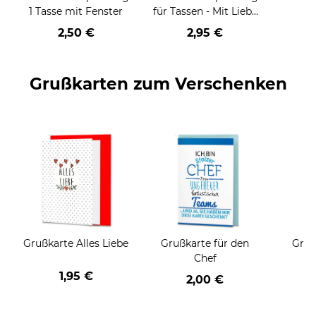
1 Tasse mit Fenster
für Tassen - Mit Liebe
geschenkt
2,50 €
2,95 €
Grußkarten zum Verschenken
Grußkarte Alles Liebe
Grußkarte für den
Gruß
Chef
1,95 €
2,00 €