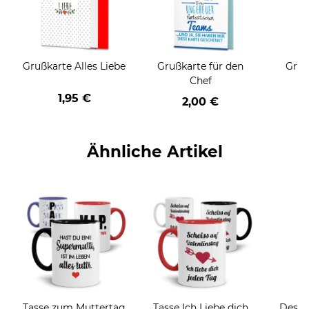
Grußkarte Alles Liebe
Grußkarte für den
Gruß
Chef
1,95 €
2,00 €
Ähnliche Artikel
Tasse zum Muttertag
Tasse Ich Liebe dich
Desig