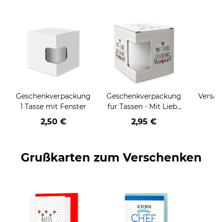
Geschenkverpackung
Geschenkverpackung
Versan
1 Tasse mit Fenster
für Tassen - Mit Liebe
geschenkt
2,50 €
2,95 €
Grußkarten zum Verschenken