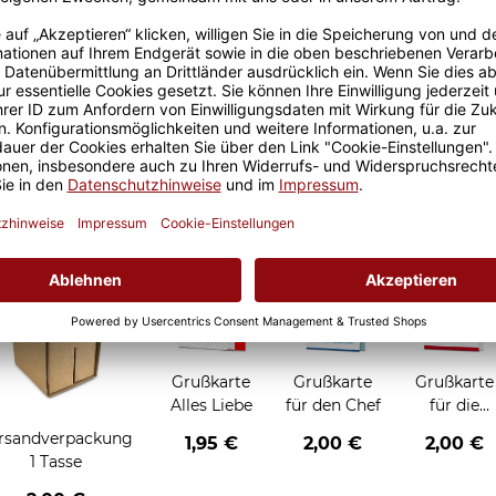
Größere Stückzahl? Anfrage 
Sicherer Kauf Auf Rechnung
Produktion in 
Grußkarten zum Verschenken
Grußkarte
Grußkarte
Grußkarte
Alles Liebe
für den Chef
für die
Chefin
rsandverpackung
1,95 €
2,00 €
2,00 €
1 Tasse