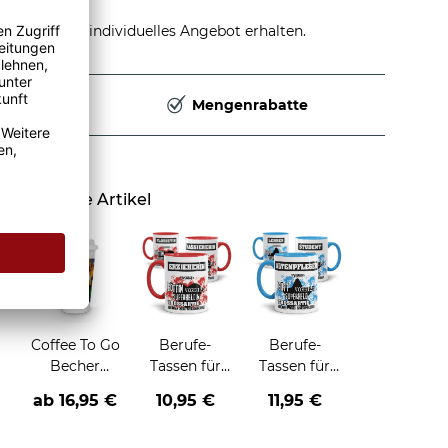
stellen und individuelles Angebot erhalten.
Deutschland
Mengenrabatte
Ähnliche Artikel
Coffee To Go
Berufe-
Berufe-
Becher
Tassen für
Tassen für
konisch
Frauen - zwei
Männer -
ab
16,95 €
10,95 €
11,95 €
Farbvarianten
zwei
Farbvarianten