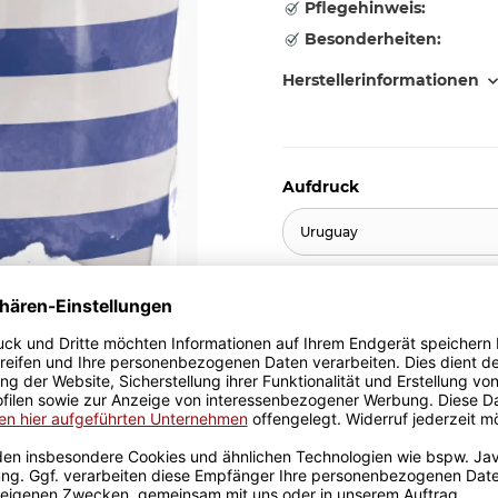
Pflegehinweis:
Besonderheiten:
Herstellerinformationen
Aufdruck
Uruguay
10,95 €
inkl. 19% MwSt. , zzgl.
Versand
Stk