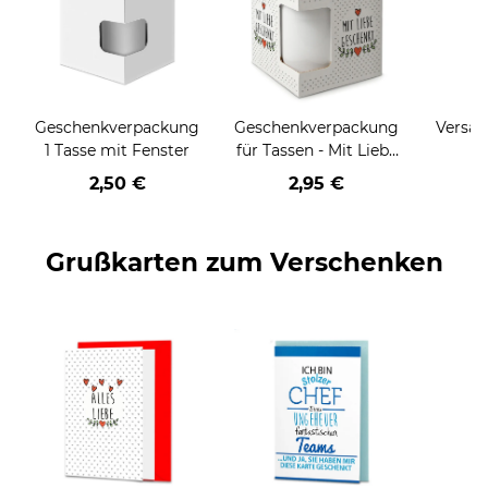
Geschenkverpackung
Geschenkverpackung
Versan
1 Tasse mit Fenster
für Tassen - Mit Liebe
geschenkt
2,50 €
2,95 €
Grußkarten zum Verschenken