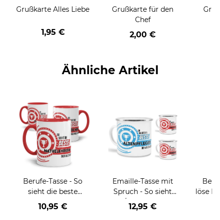
Grußkarte Alles Liebe
Grußkarte für den
Gruß
Chef
1,95 €
2,00 €
Ähnliche Artikel
Berufe-Tasse - So
Emaille-Tasse mit
Beruf
sieht die beste
Spruch - So sieht
löse P
BERUF aus -
der/die beste - Ihr
nich
10,95 €
12,95 €
a
verschiedene Berufe
Beruf - aus
versch