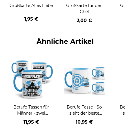
Grußkarte Alles Liebe
Grußkarte für den
Gruß
Chef
1,95 €
2,00 €
Ähnliche Artikel
Berufe-Tassen für
Berufe-Tasse - So
Beru
Männer - zwei
sieht der beste
sie
Farbvarianten
BERUF aus -
BE
11,95 €
10,95 €
verschiedene Berufe
versch