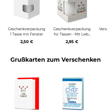
Geschenkverpackung
Geschenkverpackung
Versan
1 Tasse mit Fenster
für Tassen - Mit Liebe
geschenkt
2,50 €
2,95 €
Grußkarten zum Verschenken