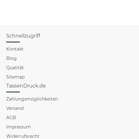
für Männer - Hellblau
f
Schnellzugriff
Kontakt
Blog
Qualität
Sitemap
TassenDruck.de
Zahlungsmöglichkeiten
Versand
AGB
Impressum
Widerrufsrecht