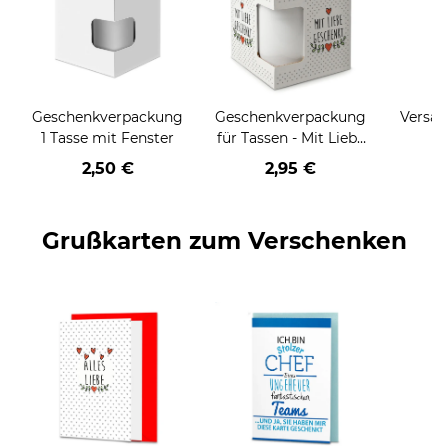
Geschenkverpackung
Geschenkverpackung
Versan
1 Tasse mit Fenster
für Tassen - Mit Liebe
geschenkt
2,50 €
2,95 €
Grußkarten zum Verschenken