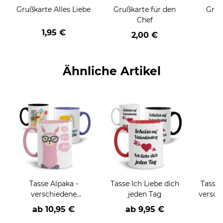
Grußkarte Alles Liebe
Grußkarte für den
Gruß
Chef
1,95 €
2,00 €
Ähnliche Artikel
Tasse Alpaka -
Tasse Ich Liebe dich
Tasse 
verschiedene
jeden Tag
versch
Sprüche, Motive und
ab
10,95 €
ab
9,95 €
a
Farben-