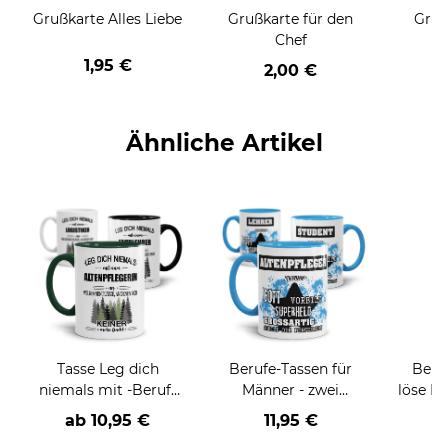
Grußkarte Alles Liebe
Grußkarte für den
Gruß
Chef
1,95 €
2,00 €
Ähnliche Artikel
Tasse Leg dich
Berufe-Tassen für
Beruf
niemals mit -Beruf-
Männer - zwei
löse P
an
Farbvarianten
nich
ab
10,95 €
11,95 €
a
versch