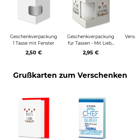
Geschenkverpackung
Geschenkverpackung
Versan
1 Tasse mit Fenster
für Tassen - Mit Liebe
geschenkt
2,50 €
2,95 €
Grußkarten zum Verschenken