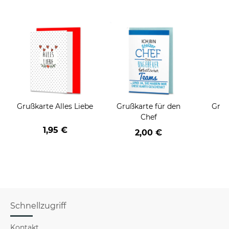
Grußkarte Alles Liebe
Grußkarte für den
Gruß
Chef
1,95 €
2,00 €
Schnellzugriff
Kontakt