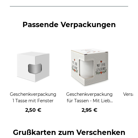
Passende Verpackungen
Geschenkverpackung
Geschenkverpackung
Versan
1 Tasse mit Fenster
für Tassen - Mit Liebe
geschenkt
2,50 €
2,95 €
Grußkarten zum Verschenken