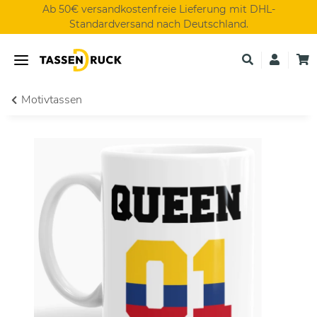
Ab 50€ versandkostenfreie Lieferung mit DHL-
Standardversand nach Deutschland.
Motivtassen