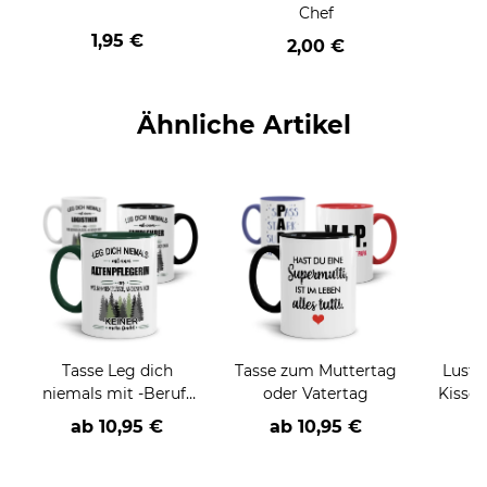
Chef
1,95 €
2,00 €
Ähnliche Artikel
Tasse Leg dich
Tasse zum Muttertag
Lusti
niemals mit -Beruf-
oder Vatertag
Kissen - Wenigste
an
ha
ab
10,95 €
ab
10,95 €
a
h
(E