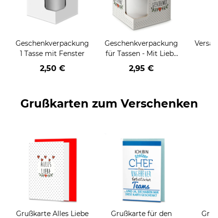
Geschenkverpackung
Geschenkverpackung
Versan
1 Tasse mit Fenster
für Tassen - Mit Liebe
geschenkt
2,50 €
2,95 €
Grußkarten zum Verschenken
Grußkarte Alles Liebe
Grußkarte für den
Gruß