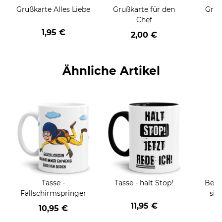
Grußkarte Alles Liebe
Grußkarte für den
Gruß
Chef
1,95 €
2,00 €
Ähnliche Artikel
Tasse -
Tasse - halt Stop!
Beru
Fallschirmspringer
sie
BE
11,95 €
10,95 €
versch