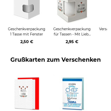
Geschenkverpackung
Geschenkverpackung
Versan
1 Tasse mit Fenster
für Tassen - Mit Liebe
geschenkt
2,50 €
2,95 €
Grußkarten zum Verschenken