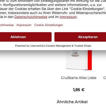
Geschenkverpackung 1
Tasse mit Fenster
2,50 €
Grußkarten zum Versch
Grußkarte Alles Liebe
G
1,95 €
Ähnliche Artikel