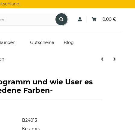
tschland.
0,00 €
skunden
Gutscheine
Blog
en-
rogramm und wie User es
edene Farben-
B24013
Keramik