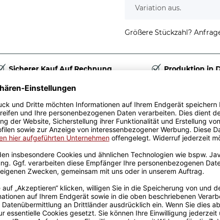
Variation aus.
Größere Stückzahl? Anfrage 
Sicherer Kauf Auf Rechnung
Produktion in 
Passende Verpackungen
ie User es
ind immer eine tolle
n aus hochwertiger Keramik
 designt. Mit viel
 bedruckt. Eine lange
ist somit garantiert und