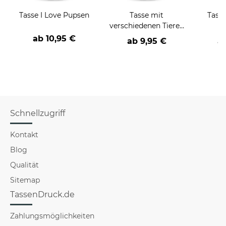
Tasse I Love Pupsen
Tasse mit
Tasse
verschiedenen Tieren
und Sprüchen
ab
10,95 €
ab
9,95 €
a
Schnellzugriff
Kontakt
Blog
Qualität
Sitemap
TassenDruck.de
Zahlungsmöglichkeiten