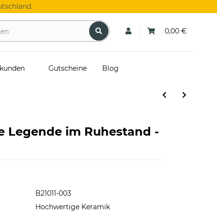
tschland.
0,00 €
skunden
Gutscheine
Blog
e Legende im Ruhestand -
B21011-003
Hochwertige Keramik