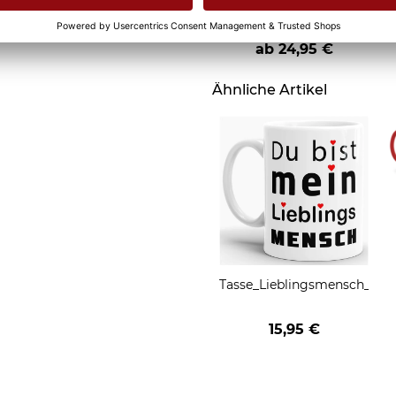
Fußmatte mit Spruch -
K
Oma & Opa Regeln -
L
ab
24,95 €
Ähnliche Artikel
Tasse_Lieblingsmensch_01_w
15,95 €