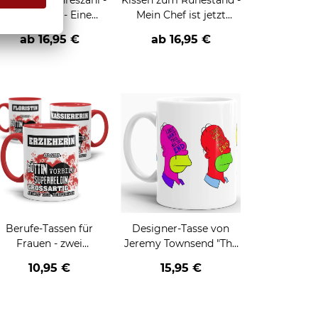
issen mit Jahreszahl -
Kissen zum Ruhestand -
Ruhestand - Eine
Mein Chef ist jetzt
egende geht in Rente
meine Frau
ab
16,95 €
ab
16,95 €
eiss
Berufe-Tassen für
Designer-Tasse von
Frauen - zwei
Jeremy Townsend "The
Farbvarianten
desperate man"
10,95 €
15,95 €