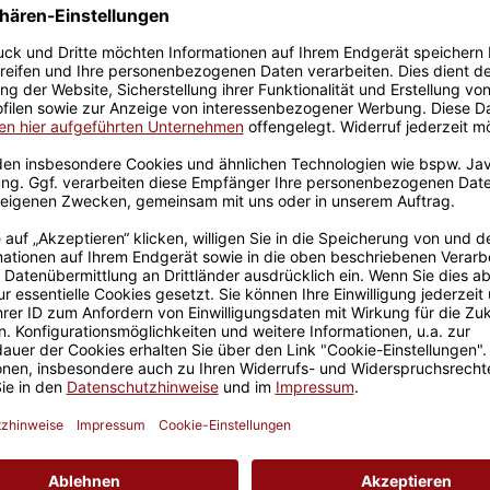
Größere Stückzahl? Anfrage 
Sicherer Kauf Auf Rechnung
Produktion in 
Passend zu Deiner Tasse
Ruhestand -
uhestand - mit diesem
 - macht die Kaffeepause in
auen, wie die anderen
 die Rente genießen mit