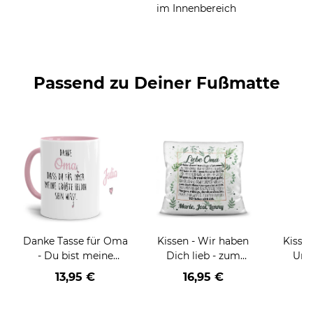
im Innenbereich
Passend zu Deiner Fußmatte
Danke Tasse für Oma
Kissen - Wir haben
Kisse
- Du bist meine
Dich lieb - zum
Urop
Heldin - Innen &
Beschriften mit
Kind
13,95 €
16,95 €
Henkel Rosa - mit
Namen für Oma -
Gebur
Wunschname
Kissen Polyester -