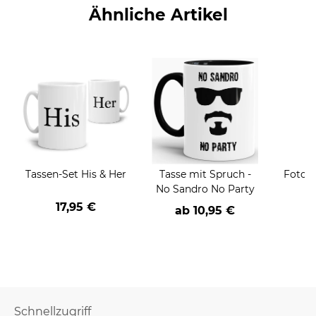
Weiß flauschig
Ähnliche Artikel
Tassen-Set His & Her
Tasse mit Spruch -
Fotot
No Sandro No Party
17,95 €
ab
10,95 €
a
Schnellzugriff