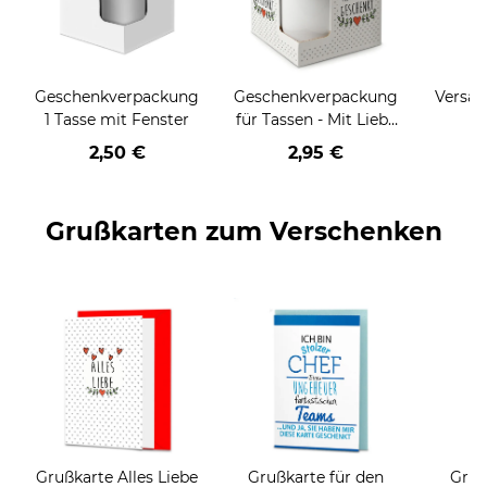
Geschenkverpackung
Geschenkverpackung
Versan
1 Tasse mit Fenster
für Tassen - Mit Liebe
geschenkt
2,50 €
2,95 €
Grußkarten zum Verschenken
Grußkarte Alles Liebe
Grußkarte für den
Gruß