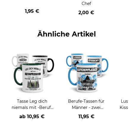
Chef
1,95 €
2,00 €
Ähnliche Artikel
Tasse Leg dich
Berufe-Tassen für
Lusti
niemals mit -Beruf-
Männer - zwei
Kissen - Wenigste
an
Farbvarianten
ha
ab
10,95 €
11,95 €
a
h
(E