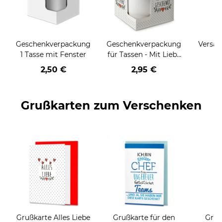
Geschenkverpackung
Geschenkverpackung
Versan
1 Tasse mit Fenster
für Tassen - Mit Liebe
geschenkt
2,50 €
2,95 €
Grußkarten zum Verschenken
Grußkarte Alles Liebe
Grußkarte für den
Gruß