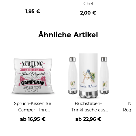
Chef
1,95 €
2,00 €
Ähnliche Artikel
Spruch-Kissen für
Buchstaben-
Nam
Camper - Ihre
Trinkflasche aus
Regen
Majestät die
Edelstahl - mit
ab
16,95 €
ab
22,96 €
a
Camperin
Blumenmotiv