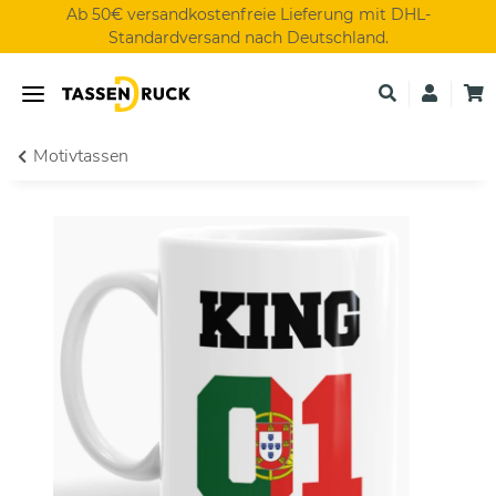
Ab 50€ versandkostenfreie Lieferung mit DHL-
Standardversand nach Deutschland.
Motivtassen