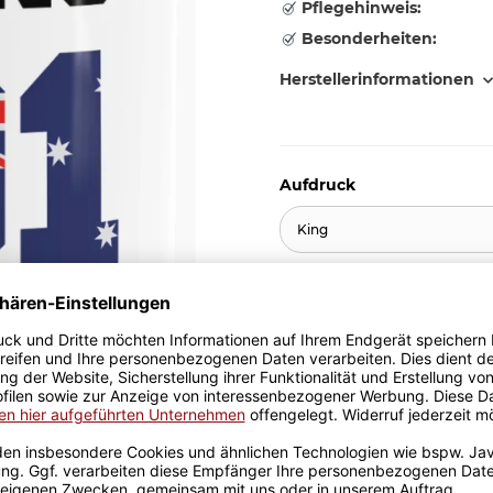
Pflegehinweis:
Besonderheiten:
Herstellerinformationen
Aufdruck
King
10,95 €
inkl. 19% MwSt. , zzgl.
Versand
Stk