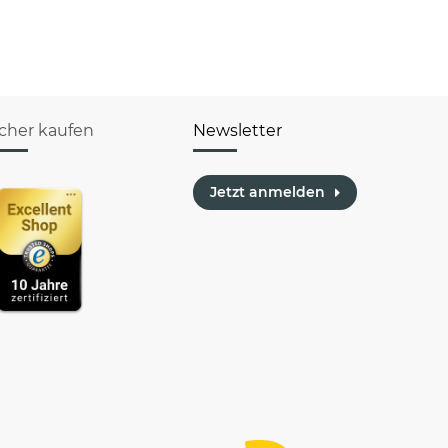
Feenstaub &
Beruf - an
Glitzer
icher kaufen
Newsletter
Jetzt anmelden