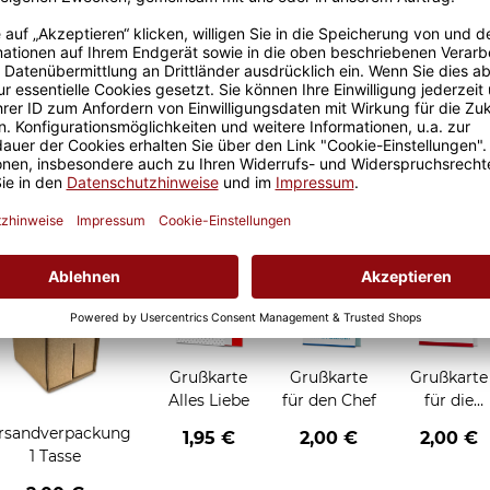
Größere Stückzahl? Anfrage 
Sicherer Kauf Auf Rechnung
Produktion in 
Grußkarten zum Verschenken
Grußkarte
Grußkarte
Grußkarte
Alles Liebe
für den Chef
für die
Chefin
rsandverpackung
1,95 €
2,00 €
2,00 €
1 Tasse