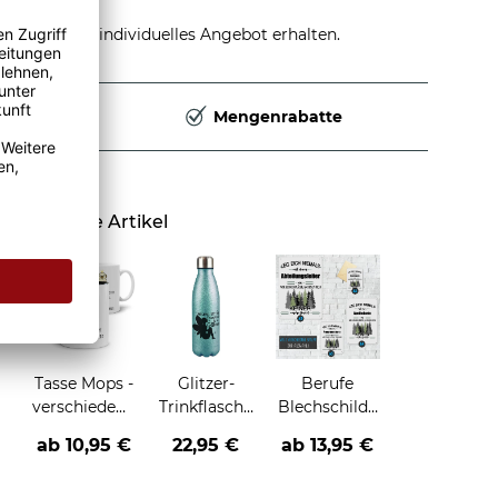
stellen und individuelles Angebot erhalten.
Deutschland
Mengenrabatte
Ähnliche Artikel
Tasse Mops -
Glitzer-
Berufe
verschiedene
Trinkflasche
Blechschild -
Sprüche-
mit Spruch -
Leg dich
ab
10,95 €
22,95 €
ab
13,95 €
Manchmal
niemals mit
hilft nur
einer/einem -