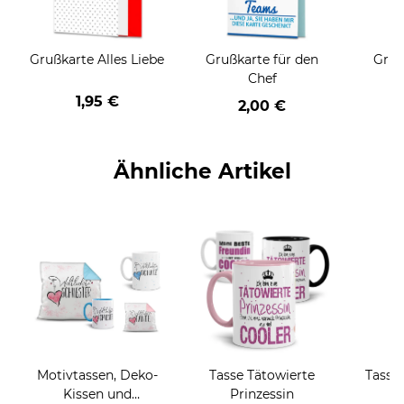
Grußkarte Alles Liebe
Grußkarte für den
Gruß
Chef
1,95 €
2,00 €
Ähnliche Artikel
Motivtassen, Deko-
Tasse Tätowierte
Tasse 
Kissen und
Prinzessin
j