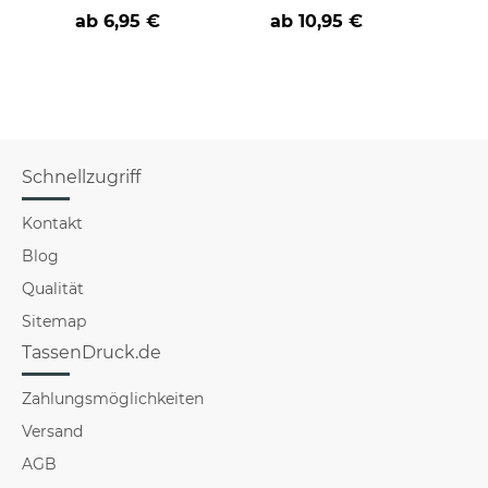
Geschenke-Sets für
ab 6,95 €
ab
10,95 €
a
die Familie
Schnellzugriff
Kontakt
Blog
Qualität
Sitemap
TassenDruck.de
Zahlungsmöglichkeiten
Versand
AGB