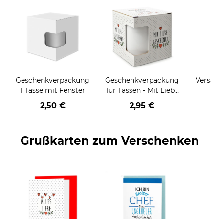
Geschenkverpackung
Geschenkverpackung
Versan
1 Tasse mit Fenster
für Tassen - Mit Liebe
geschenkt
2,50 €
2,95 €
Grußkarten zum Verschenken