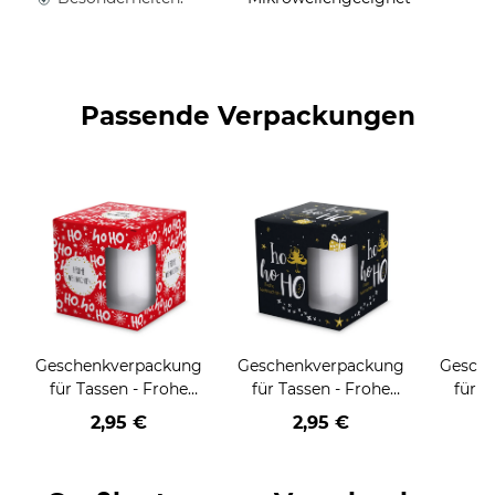
Passende Verpackungen
Geschenkverpackung
Geschenkverpackung
Gesch
für Tassen - Frohe
für Tassen - Frohe
für T
Weihnachten - HO
Weihnachten - HO
Wei
2,95 €
2,95 €
HO HO - rot
HO HO - schwarz