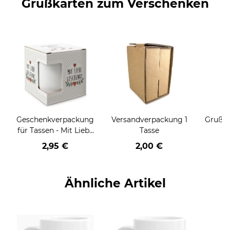
Grußkarten zum Verschenken
Geschenkverpackung
Versandverpackung 1
Grußka
für Tassen - Mit Liebe
Tasse
geschenkt
2,95 €
2,00 €
Ähnliche Artikel