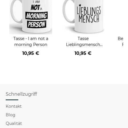
Tasse - I am not a
Tasse
Beru
morning Person
Lieblingsmensch
Fr
Schwarz
Far
10,95 €
10,95 €
Schnellzugriff
Kontakt
Blog
Qualität