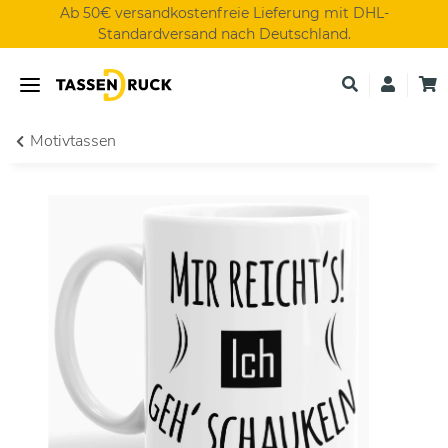
Ab 50€ versandkostenfreie Lieferung mit DHL-
Standardversand nach Deutschland.
Motivtassen