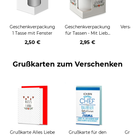
Geschenkverpackung
Geschenkverpackung
Versan
1 Tasse mit Fenster
für Tassen - Mit Liebe
geschenkt
2,50 €
2,95 €
Grußkarten zum Verschenken
Grußkarte Alles Liebe
Grußkarte für den
Gruß