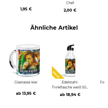
Chef
1,95 €
2,00 €
Ähnliche Artikel
Glastasse klar
Edelstahl-
Foto
Trinkflasche weiß 500
ml
ab
13,95 €
ab
18,94 €
a