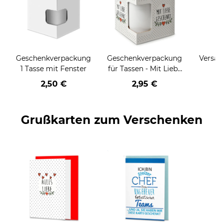
Geschenkverpackung
Geschenkverpackung
Versan
1 Tasse mit Fenster
für Tassen - Mit Liebe
geschenkt
2,50 €
2,95 €
Grußkarten zum Verschenken