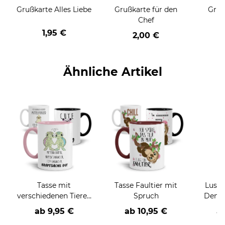
Grußkarte Alles Liebe
Grußkarte für den
Gruß
Chef
1,95 €
2,00 €
Ähnliche Artikel
Tasse mit
Tasse Faultier mit
Lusti
verschiedenen Tieren
Spruch
Dengl
und Sprüchen
ab
9,95 €
ab
10,95 €
a