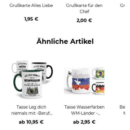
Grußkarte Alles Liebe
Grußkarte für den
Gruß
Chef
1,95 €
2,00 €
Ähnliche Artikel
Tasse Leg dich
Tasse Wasserfarben
Beru
niemals mit -Beruf-
WM-Länder -
Män
an
verschiedene
Far
ab
10,95 €
ab 2,95 €
Varianten-