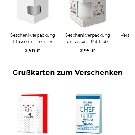
Geschenkverpackung
Geschenkverpackung
Versan
1 Tasse mit Fenster
für Tassen - Mit Liebe
geschenkt
2,50 €
2,95 €
Grußkarten zum Verschenken