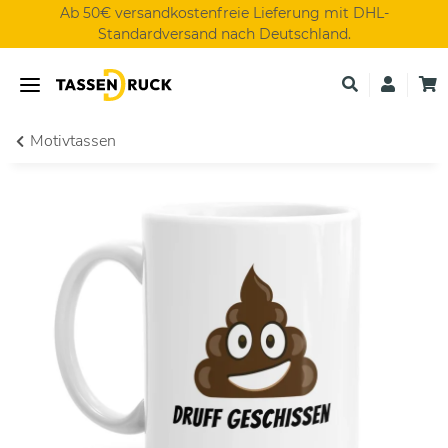
Ab 50€ versandkostenfreie Lieferung mit DHL-
Standardversand nach Deutschland.
Motivtassen