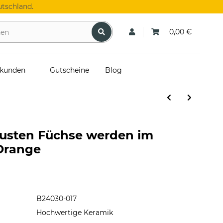
tschland.
0,00 €
skunden
Gutscheine
Blog
austen Füchse werden im
Orange
B24030-017
Hochwertige Keramik