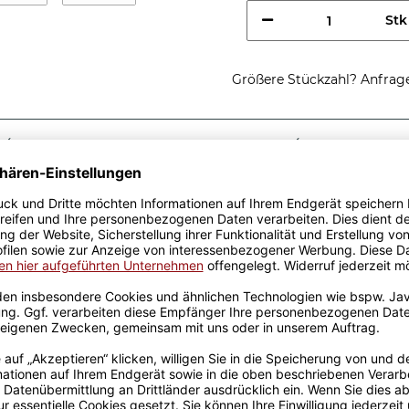
Stk
Größere Stückzahl? Anfrage 
Sicherer Kauf Auf Rechnung
Produktion in 
Passende Verpackungen
 werden im Mai
r alle schlauen Füchse.
 zum Geburtstag. Tasse aus
natsangabe.