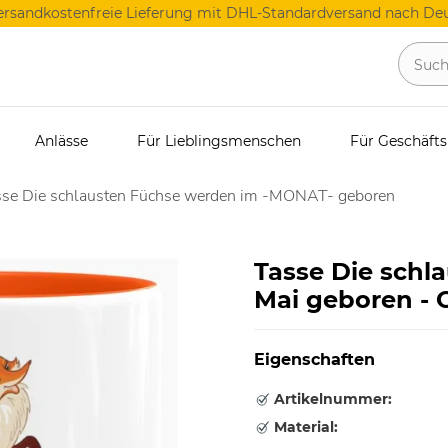
ersandkostenfreie Lieferung mit DHL-Standardversand nach Deu
Anlässe
Für Lieblingsmenschen
Für Geschäft
sse Die schlausten Füchse werden im -MONAT- geboren
Tasse Die schl
Mai geboren - 
Eigenschaften
Artikelnummer:
Material: