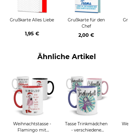
Grußkarte Alles Liebe
Grußkarte für den
Gruß
Chef
1,95 €
2,00 €
Ähnliche Artikel
Weihnachtstasse -
Tasse Trinkmädchen
Weih
Flamingo mit
- verschiedene
mi