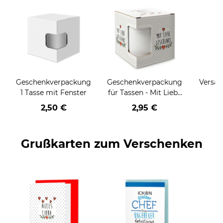
Geschenkverpackung
Geschenkverpackung
Versan
1 Tasse mit Fenster
für Tassen - Mit Liebe
geschenkt
2,50 €
2,95 €
Grußkarten zum Verschenken