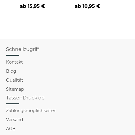
lustigen
Varianten-
Sprü
ab
15,95 €
ab
10,95 €
a
Weihnachtssprüchen
Mot
Schnellzugriff
Kontakt
Blog
Qualität
Sitemap
TassenDruck.de
Zahlungsmöglichkeiten
Versand
AGB