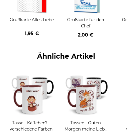
Grußkarte Alles Liebe
Grußkarte für den
Gruß
Chef
1,95 €
2,00 €
Ähnliche Artikel
Tasse - Käffchen?! -
Tassen - Guten
Ta
verschiedene Farben-
Morgen meine Liebe
ve