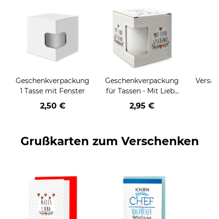
Geschenkverpackung
Geschenkverpackung
Versan
1 Tasse mit Fenster
für Tassen - Mit Liebe
geschenkt
2,50 €
2,95 €
Grußkarten zum Verschenken