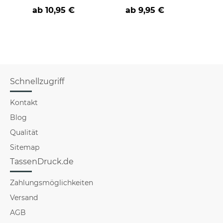
- verschiedene Tiere
Sprü
ab
10,95 €
ab
9,95 €
a
Ein
Schnellzugriff
Kontakt
Blog
Qualität
Sitemap
TassenDruck.de
Zahlungsmöglichkeiten
Versand
AGB