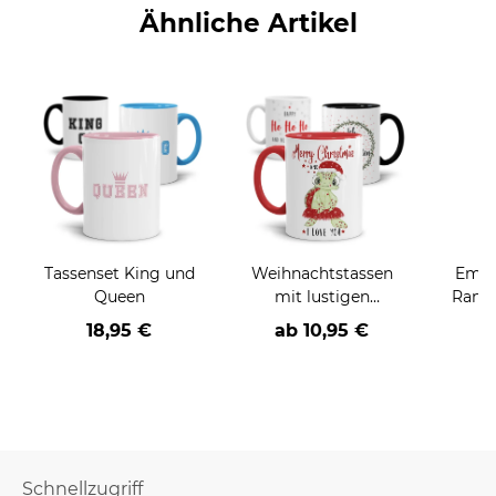
Ähnliche Artikel
Tassenset King und
Weihnachtstassen
Email
Queen
mit lustigen
Rand 
Sprüchen - große
18,95 €
ab
10,95 €
a
Motivauswahl -
Schnellzugriff