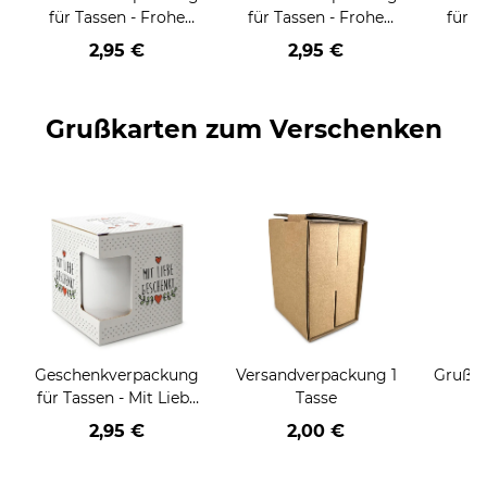
für Tassen - Frohe
für Tassen - Frohe
für T
Weihnachten - HO
Weihnachten - HO
Wei
2,95 €
2,95 €
HO HO - rot
HO HO - schwarz
Grußkarten zum Verschenken
Geschenkverpackung
Versandverpackung 1
Grußka
für Tassen - Mit Liebe
Tasse
geschenkt
2,95 €
2,00 €