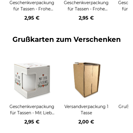
Geschenkverpackung
Geschenkverpackung
Gesch
für Tassen - Frohe
für Tassen - Frohe
für T
Weihnachten - HO
Weihnachten - HO
Wei
2,95 €
2,95 €
HO HO - rot
HO HO - schwarz
Grußkarten zum Verschenken
Geschenkverpackung
Versandverpackung 1
Grußka
für Tassen - Mit Liebe
Tasse
geschenkt
2,95 €
2,00 €