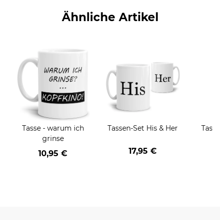
Ähnliche Artikel
Tasse - warum ich
Tassen-Set His & Her
Tasse
grinse
17,95 €
10,95 €