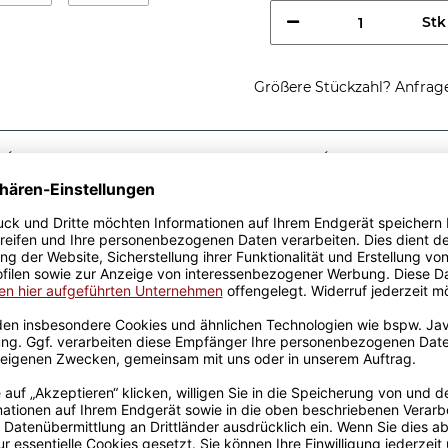
Stk
Größere Stückzahl? Anfrage 
Sicherer Kauf Auf Rechnung
Produktion in 
Passende Verpackungen
nhörner werden
nhörner - die perfekte
 Tasse aus hochwertiger