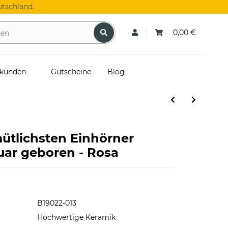
tschland.
0,00 €
skunden
Gutscheine
Blog
mütlichsten Einhörner
ar geboren - Rosa
B19022-013
Hochwertige Keramik