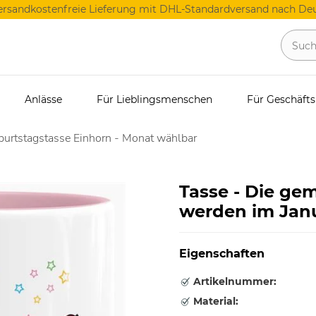
ersandkostenfreie Lieferung mit DHL-Standardversand nach Deu
Anlässe
Für Lieblingsmenschen
Für Geschäft
urtstagstasse Einhorn - Monat wählbar
Tasse - Die ge
werden im Janu
Eigenschaften
Artikelnummer:
Material: